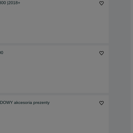
oldwing Gl1800 |2018+
00
RDOWY akcesoria prezenty