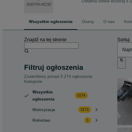
Ostatnio online wczoraj o 
Wszystkie ogłoszenia
Oceny
O nas
Kon
Znajdź na tej stronie
Sortuj
Filtruj ogłoszenia
Znaleźliśmy
ponad
3 274 ogłoszenia
Kategorie
Wszystkie
3274
ogłoszenia
Motoryzacja
3273
Rolnictwo
1