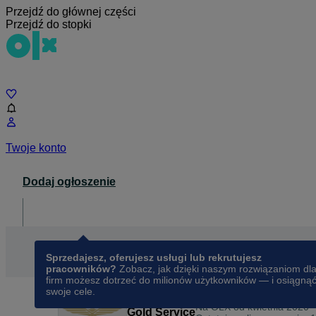
Przejdź do głównej części
Przejdź do stopki
Czat
Twoje konto
Dodaj ogłoszenie
Dla biznesu
opens in a new tab
Sprzedajesz, oferujesz usługi lub rekrutujesz
pracowników?
Zobacz, jak dzięki naszym rozwiązaniom dl
firm możesz dotrzeć do milionów użytkowników — i osiągną
swoje cele.
Na OLX od
kwietnia 2020
Gold Service