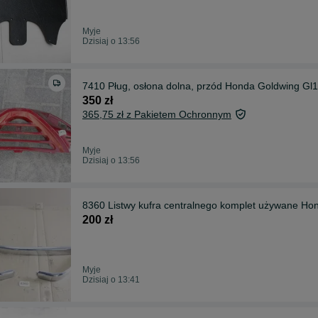
Myje
Dzisiaj o 13:56
7410 Pług, osłona dolna, przód Honda Goldwing Gl
350 zł
365,75 zł z Pakietem Ochronnym
Myje
Dzisiaj o 13:56
8360 Listwy kufra centralnego komplet używane Ho
200 zł
Myje
Dzisiaj o 13:41